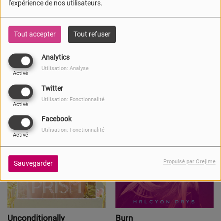
l'expérience de nos utilisateurs.
Tout accepter
Tout refuser
That's What I Like
Shape Of You
Analytics
Bruno Mars
Ed Sheeran
Utilisation: Analyse
Activé
Acheter ce titre
Acheter ce titre
Twitter
Utilisation: Fonctionnalité
Activé
Facebook
Utilisation: Fonctionnalité
Activé
Propulsé par Orejime
Sauvegarder
Unconditionally
Burn