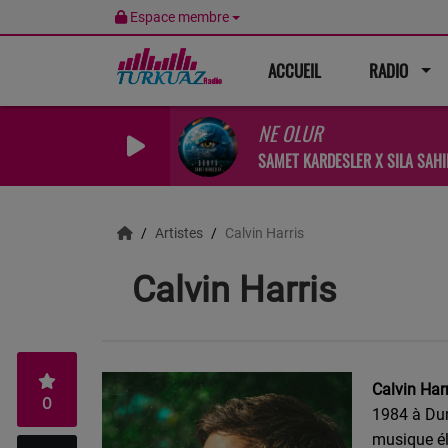
Espace membre
ACCUEIL
RADIO
NE OLUR
SAMET KARDESLER X SILA SAHI
Artistes
Calvin Harris
Calvin Harris
Calvin Har
0
1984
à Dum
musique él