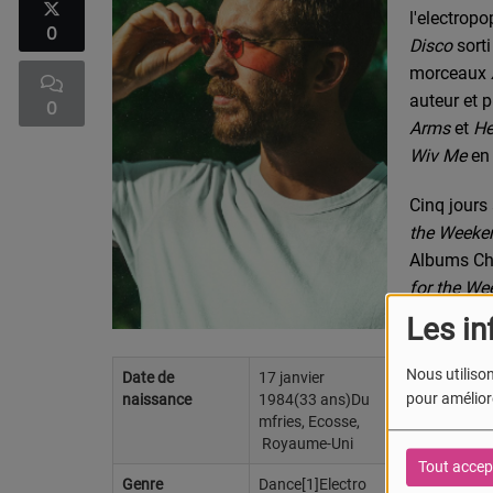
l'electrop
0
Disco
sorti
morceaux
auteur et 
0
Arms
et
He
Wiv Me
en 
Cinq jours
the Weeke
Albums Cha
for the We
remix intit
Les in
l'édition 
participe 
Nous utilison
Date de
17 janvier
We Found 
pour améliore
naissance
1984(33 ans)Du
mfries, Ecosse,
son trois
Royaume-Uni
Tout accep
Selon les
Genre
Dance[1]Electro