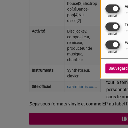
Harris acc
house[2]Electrop
A
op[3]Dance-
années de 
Ut
pop[4]Nu-
Activé
disco[2]
Biograp
T
Activité
Disc jockey,
Ut
Activé
compositeur,
Débuts
remixeur,
F
producteur de
Ut
Activé
Calvin Har
musique,
chanteur
attiré par 
la compos
Sauvegard
Instruments
Synthétiseur,
interview 
clavier
tout le te
Site officiel
calvinharris.co.uk
personnali
sous le nom
Days
sous formats vinyle et comme EP au label 
LIR